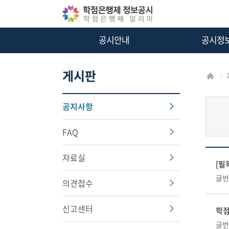
공시안내
공시정
게시판
공지사항
FAQ
자료실
[필
글번호
의견접수
신고센터
학점
글번호